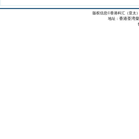
版权信息©香港科汇（亚太
香港荃湾柴
地址：